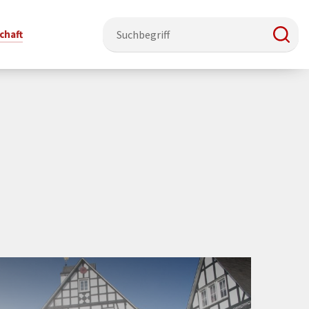
chaft
e & Ehrenamt
Politik
Veranstaltungsorte
Stadtentwicklung, Klima & Natur
Presse
t
erzeichnis
Rat &
Stadthalle Schmallenberg
Verkehrsbeschränkungen
Pressearbeit & Medien
Ausschüsse
nung
ützung
Kurhaus Bad Fredeburg
Bauen & Wohnen
News-Archiv
 & Ehrenamt
Ortsvorsteher
Orte für Ihre Trauung
Teilnehmergemeinschaften
Öffentliche
ttbewerb
Ratsinfosystem
Bekanntmachungen
Musikbildungszentrum
Straßenkataster
Dorf hat
50 Jahre kommunale
Dritter Ort
Wasserversorgung
“
Parteien &
Neugliederung
Barrierefreiheit bei Veranstaltungen
Breitbandausbau
Wahlen
Mobilität