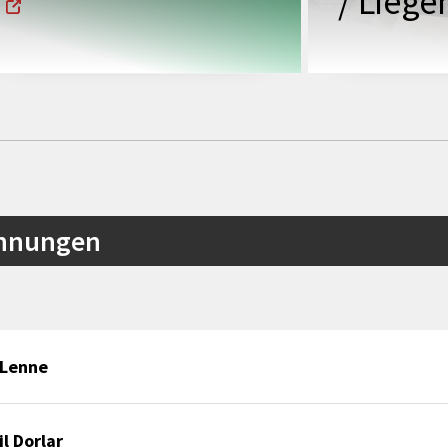
/ Lieg
ohnungen
 Lenne
l Dorlar