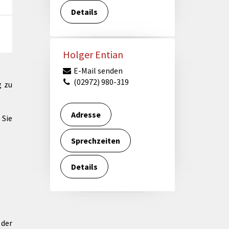
Details
Holger Entian
E-Mail senden
(02972) 980-319
g zu
Adresse
 Sie
Sprechzeiten
Details
 der