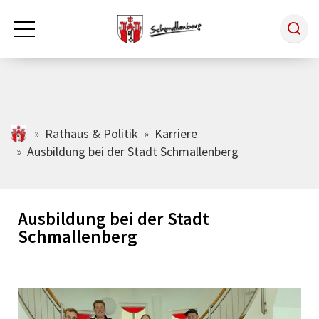
Zum Hauptinhalt springen
Rathaus & Politik
schmallenberg.de
Rathaus & Politik
Karriere
Ausbildung bei der Stadt Schmallenberg
Leben & Arbeiten
Ausbildung bei der Stadt
Tourismus
Schmallenberg
Freizeit & Kultur
Wirtschaft