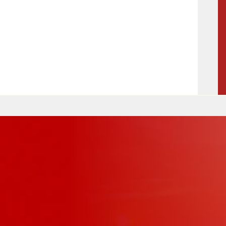
Maßnahmen zur
gestaltet
Barrierefreiheit
enberg
Unterstützung
rk
chutz
Brand-, Katastrophen-
und
Bevölkerungsschutz