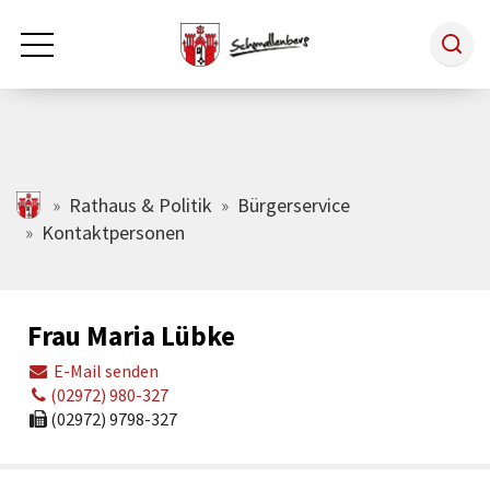
Zum Hauptinhalt springen
Rathaus & Politik
schmallenberg.de
Rathaus & Politik
Bürgerservice
Kontaktpersonen
Leben & Arbeiten
Frau Maria Lübke
Tourismus
E-Mail senden
(02972) 980-327
Freizeit & Kultur
(02972) 9798-327
Wirtschaft