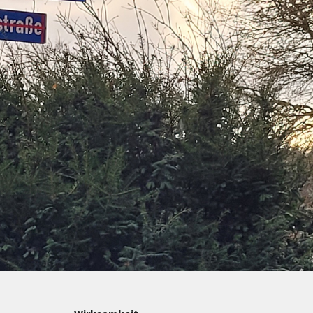
Maßnahmen zur
gestaltet
Barrierefreiheit
enberg
Unterstützung
rk
chutz
Brand-, Katastrophen-
und
Bevölkerungsschutz