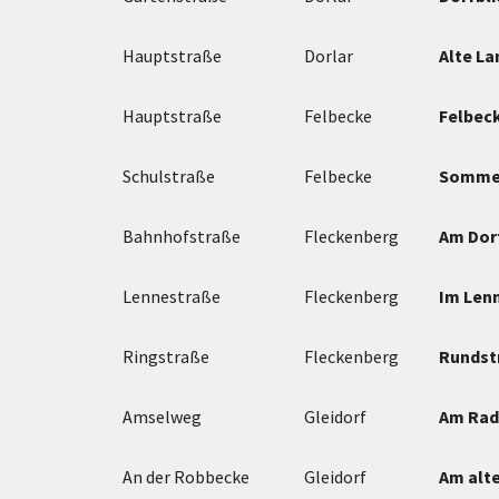
Hauptstraße
Dorlar
Alte L
Hauptstraße
Felbecke
Felbec
Schulstraße
Felbecke
Somme
Bahnhofstraße
Fleckenberg
Am Dor
Lennestraße
Fleckenberg
Im Len
Ringstraße
Fleckenberg
Rundst
Amselweg
Gleidorf
Am Ra
An der Robbecke
Gleidorf
Am alt