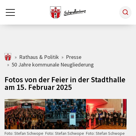
Zum Hauptinhalt springen
Rathaus & Politik
schmallenberg.de
Rathaus & Politik
Presse
50 Jahre kommunale Neugliederung
Leben & Arbeiten
Fotos von der Feier in der Stadthalle
am 15. Februar 2025
Tourismus
Freizeit & Kultur
Wirtschaft
Foto: Stefan Schwope
Foto: Stefan Schwope
Foto: Stefan Schwope