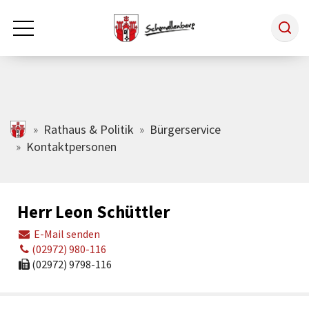
Zum Hauptinhalt springen
Rathaus & Politik
schmallenberg.de
Rathaus & Politik
Bürgerservice
Kontaktpersonen
Leben & Arbeiten
Herr Leon Schüttler
Tourismus
E-Mail senden
(02972) 980-116
Freizeit & Kultur
(02972) 9798-116
Wirtschaft