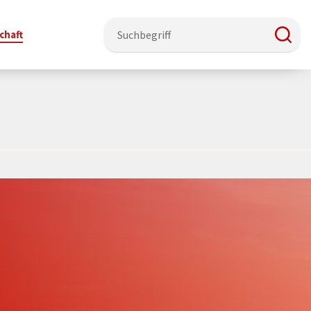
chaft
e & Ehrenamt
Politik
Veranstaltungsorte
Stadtentwicklung, Klima & Natur
Presse
t
erzeichnis
Rat &
Stadthalle Schmallenberg
Verkehrsbeschränkungen
Pressearbeit & Medien
Ausschüsse
nung
ützung
Kurhaus Bad Fredeburg
Bauen & Wohnen
News-Archiv
 & Ehrenamt
Ortsvorsteher
Orte für Ihre Trauung
Teilnehmergemeinschaften
Öffentliche
ttbewerb
Ratsinfosystem
Bekanntmachungen
Musikbildungszentrum
Straßenkataster
Dorf hat
50 Jahre kommunale
Dritter Ort
Wasserversorgung
“
Parteien &
Neugliederung
Barrierefreiheit bei Veranstaltungen
Breitbandausbau
Wahlen
Mobilität