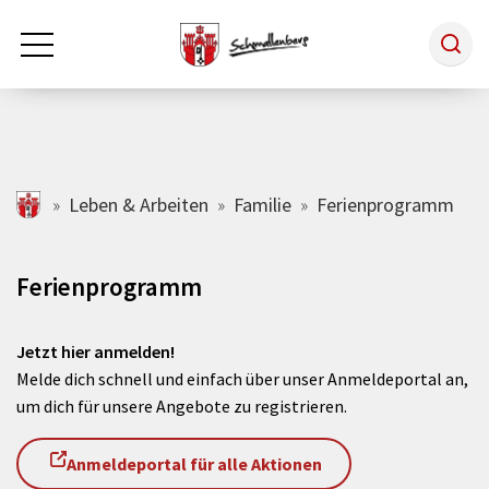
Zum Hauptinhalt springen
Rathaus & Politik
schmallenberg.de
Leben & Arbeiten
Familie
Ferienprogramm
Leben & Arbeiten
Ferienprogramm
Tourismus
Jetzt hier anmelden!
Melde dich schnell und einfach über unser Anmeldeportal an,
um dich für unsere Angebote zu registrieren.
Freizeit & Kultur
Anmeldeportal für alle Aktionen
Wirtschaft