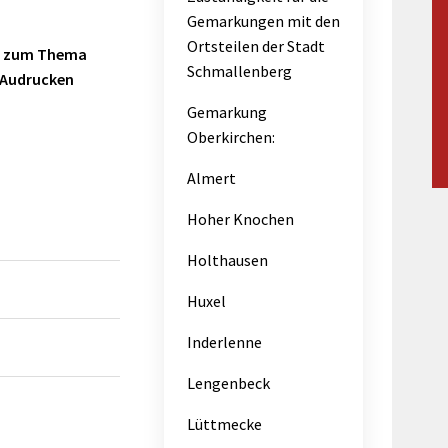
Maßnahmen zur
gestaltet
Gemarkungen mit den
Barrierefreiheit
enberg
Ortsteilen der Stadt
er zum Thema
Unterstützung
rk
Schmallenberg
 Audrucken
chutz
Brand-, Katastrophen-
Gemarkung
und
Oberkirchen:
Bevölkerungsschutz
Almert
Hoher Knochen
Holthausen
Huxel
Inderlenne
Lengenbeck
Lüttmecke