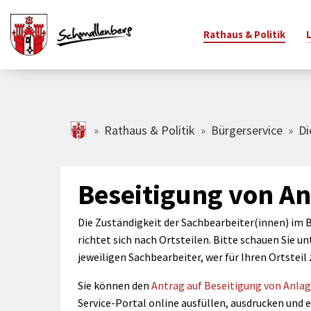
Rathaus & Politik
Zum Hauptinhalt springen
schmallenberg.de
Rathaus & Politik
Bürgerservice
Di
adtinfo
Bürgerservice
Freizeitangebote
Schulen & Sport
Rathaus
Vereine
Familie
Wirtsc
Ihr Bü
änderte
Bürgerservice-
Veranstaltungskalender
Schulen
Öffnungszeiten &
Vereinsverzeichnis
Kindert
Gewerb
Grußw
Beseitigung von A
raßennamen
Portal
Adresse
Jahres
Stadtradeln
Sport
Freiwillige Feuerwehr
Familie
tschaften &
Newsletter
Amtsblatt
Bürger
Freizeitziele
Weitere
Kinder-
Die Zuständigkeit der Sachbearbeiter(innen) i
adtbezirke
Johann
Bürgerbüro
Bildungseinrichtungen
Finanzen &
Jugendb
richtet sich nach Ortsteilen. Bitte schauen Sie u
SauerlandBAD
hlen, Daten,
Haushalt
Verwal
jeweiligen Sachbearbeiter, wer für Ihren Ortsteil 
Standesamt
Büchereien
Unterst
Spiel- & Bolzplätze
kten
Ortsrecht &
Bauhof
Spiel- &
Ferienprogramm
Sie können den
Antrag auf Beseitigung von Anla
adtgeschichte
Satzungen
Abfallentsorgung
Ferienp
Museen
Service-Portal online ausfüllen, ausdrucken und e