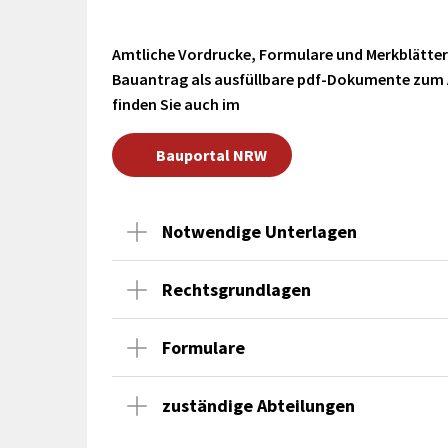
rtnerstädte
Organisation
Dienstleistungen
Jugend 
tsheimatpfleger
Steuern &
Schmall
Kontaktpersonen
Amtliche Vordrucke, Formulare und Merkblätt
Gebühren
bcams
Netzwe
Hilfe im
Bauantrag als ausfüllbare pdf-Dokumente zum
Ausschreibungen
Kinders
Krisenfall
finden Sie auch im
Bauportal NRW
Notwendige Unterlagen
Rechtsgrundlagen
Formulare
zuständige Abteilungen