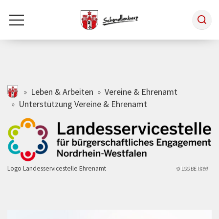
Zum Hauptinhalt springen
Rathaus & Politik
schmallenberg.de
Leben & Arbeiten
Vereine & Ehrenamt
Unterstützung Vereine & Ehrenamt
Leben & Arbeiten
Tourismus
Logo Landesservicestelle Ehrenamt
© LSS BE NRW
Freizeit & Kultur
Wirtschaft