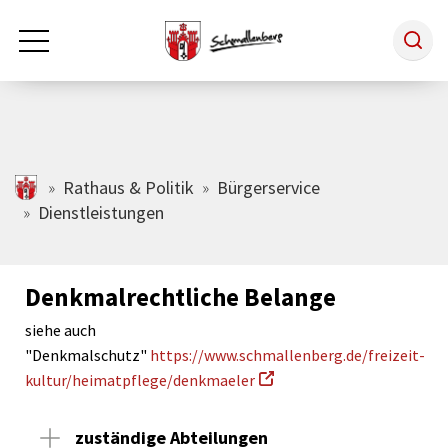
Zum Hauptinhalt springen
Rathaus & Politik
schmallenberg.de
Rathaus & Politik
Bürgerservice
Dienstleistungen
Leben & Arbeiten
Denkmalrechtliche Belange
Tourismus
siehe auch
"Denkmalschutz"
https://www.schmallenberg.de/freizeit-
Freizeit & Kultur
kultur/heimatpflege/denkmaeler
zuständige Abteilungen
Wirtschaft