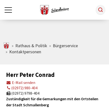
Zum Hauptinhalt springen
Rathaus & Politik
schmallenberg.de
Rathaus & Politik
Bürgerservice
Kontaktpersonen
Leben & Arbeiten
Herr Peter Conrad
Tourismus
E-Mail senden
(02972) 980-404
Freizeit & Kultur
(02972) 9798-404
Zuständigkeit für die Gemarkungen mit den Ortsteilen
der Stadt Schmallenberg
Wirtschaft