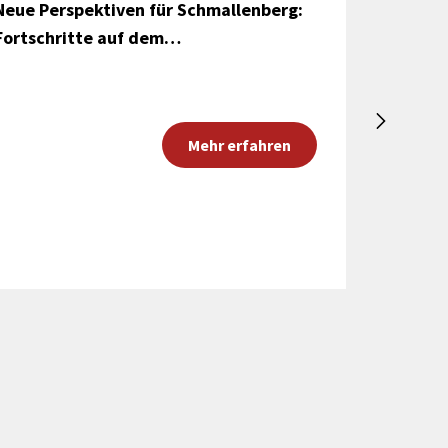
Neue Perspektiven für Schmallenberg:
Straßen
Fortschritte auf dem…
startet 
Mehr erfahren