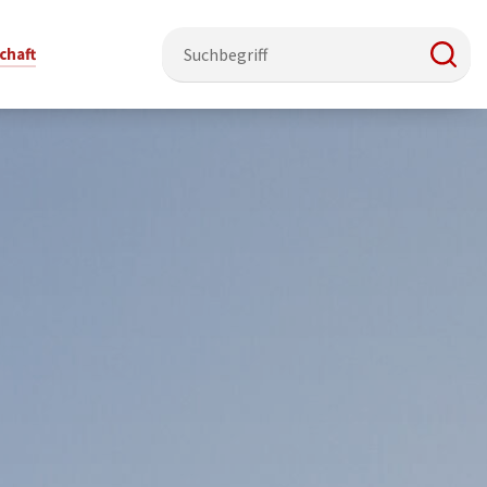
chaft
e & Ehrenamt
Politik
Veranstaltungsorte
Stadtentwicklung, Klima & Natur
Presse
t
erzeichnis
Rat &
Stadthalle Schmallenberg
Verkehrsbeschränkungen
Pressearbeit & Medien
Ausschüsse
nung
ützung
Kurhaus Bad Fredeburg
Bauen & Wohnen
News-Archiv
 & Ehrenamt
Ortsvorsteher
Orte für Ihre Trauung
Teilnehmergemeinschaften
Öffentliche
ttbewerb
Ratsinfosystem
Bekanntmachungen
Musikbildungszentrum
Straßenkataster
Dorf hat
50 Jahre kommunale
Dritter Ort
Wasserversorgung
“
Parteien &
Neugliederung
Barrierefreiheit bei Veranstaltungen
Breitbandausbau
Wahlen
Mobilität