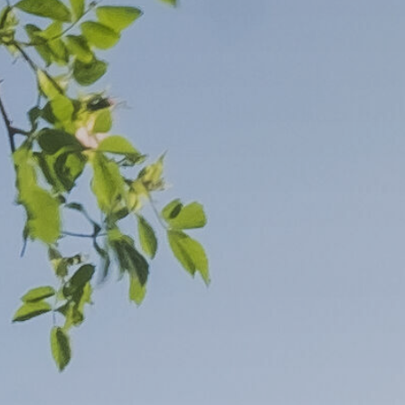
Maßnahmen zur
gestaltet
Barrierefreiheit
enberg
Unterstützung
rk
chutz
Brand-, Katastrophen-
und
Bevölkerungsschutz