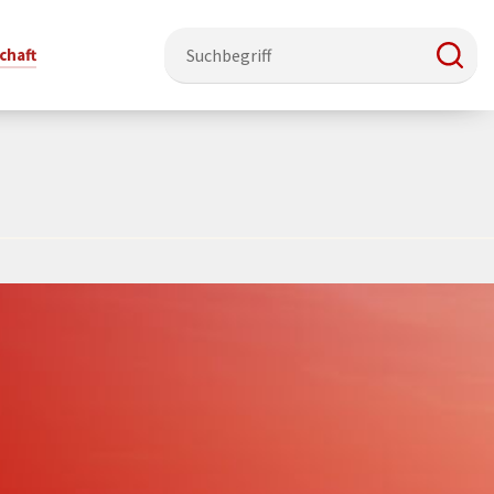
chaft
e & Ehrenamt
Politik
Veranstaltungsorte
Stadtentwicklung, Klima & Natur
Presse
t
erzeichnis
Rat &
Stadthalle Schmallenberg
Verkehrsbeschränkungen
Pressearbeit & Medien
Ausschüsse
nung
ützung
Kurhaus Bad Fredeburg
Bauen & Wohnen
News-Archiv
 & Ehrenamt
Ortsvorsteher
Orte für Ihre Trauung
Teilnehmergemeinschaften
Öffentliche
ttbewerb
Ratsinfosystem
Bekanntmachungen
Musikbildungszentrum
Straßenkataster
Dorf hat
50 Jahre kommunale
Dritter Ort
Wasserversorgung
“
Parteien &
Neugliederung
Barrierefreiheit bei Veranstaltungen
Breitbandausbau
Wahlen
Mobilität