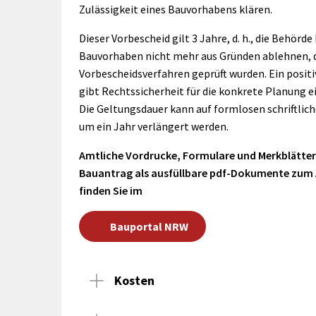
rtnerstädte
Organisation
Dienstleistungen
Zulässigkeit eines Bauvorhabens klären.
Jugend 
tsheimatpfleger
Steuern &
Schmall
Kontaktpersonen
Dieser Vorbescheid gilt 3 Jahre, d. h., die Behörde
Gebühren
bcams
Netzwe
Hilfe im
Bauvorhaben nicht mehr aus Gründen ablehnen, d
Ausschreibungen
Kinders
Krisenfall
Vorbescheidsverfahren geprüft wurden. Ein positi
gibt Rechtssicherheit für die konkrete Planung e
Die Geltungsdauer kann auf formlosen schriftlich
um ein Jahr verlängert werden.
Amtliche Vordrucke, Formulare und Merkblätt
Bauantrag als ausfüllbare pdf-Dokumente zum
finden Sie im
Bauportal NRW
Kosten