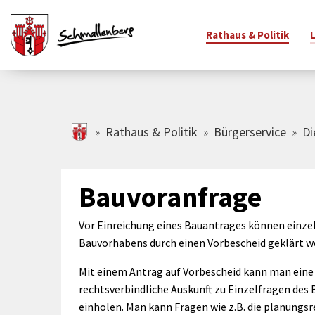
Rathaus & Politik
Zum Hauptinhalt springen
schmallenberg.de
Rathaus & Politik
Bürgerservice
Di
adtinfo
Bürgerservice
Freizeitangebote
Schulen & Sport
Rathaus
Vereine
Familie
Wirtsc
Ihr Bü
änderte
Bürgerservice-
Veranstaltungskalender
Schulen
Öffnungszeiten &
Vereinsverzeichnis
Kindert
Gewerb
Grußw
Bauvoranfrage
raßennamen
Portal
Adresse
Jahres
Stadtradeln
Sport
Freiwillige Feuerwehr
Familie
tschaften &
Newsletter
Amtsblatt
Bürger
Freizeitziele
Weitere
Kinder-
Vor Einreichung eines Bauantrages können einze
adtbezirke
Johann
Bürgerbüro
Bildungseinrichtungen
Finanzen &
Jugendb
Bauvorhabens durch einen Vorbescheid geklärt w
SauerlandBAD
hlen, Daten,
Haushalt
Verwal
Standesamt
Büchereien
Unterst
Spiel- & Bolzplätze
Mit einem Antrag auf Vorbescheid kann man eine
kten
Ortsrecht &
Bauhof
Spiel- &
Ferienprogramm
rechtsverbindliche Auskunft zu Einzelfragen des
adtgeschichte
Satzungen
Abfallentsorgung
Ferienp
Museen
einholen. Man kann Fragen wie z.B. die planungsr