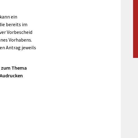
Maßnahmen zur
gestaltet
Barrierefreiheit
enberg
 kann ein
Unterstützung
rk
ie bereits im
chutz
Brand-, Katastrophen-
ver Vorbescheid
und
ines Vorhabens.
Bevölkerungsschutz
en Antrag jeweils
er zum Thema
 Audrucken