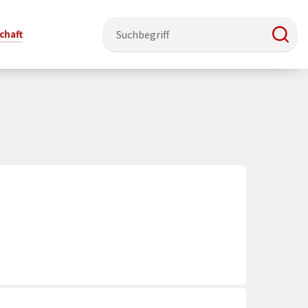
chaft
e & Ehrenamt
Politik
Veranstaltungsorte
Stadtentwicklung, Klima & Natur
Presse
t
erzeichnis
Rat &
Stadthalle Schmallenberg
Verkehrsbeschränkungen
Pressearbeit & Medien
Ausschüsse
nung
ützung
Kurhaus Bad Fredeburg
Bauen & Wohnen
News-Archiv
 & Ehrenamt
Ortsvorsteher
Orte für Ihre Trauung
Teilnehmergemeinschaften
Öffentliche
ttbewerb
Ratsinfosystem
Bekanntmachungen
Musikbildungszentrum
Straßenkataster
Dorf hat
50 Jahre kommunale
Dritter Ort
Wasserversorgung
“
Parteien &
Neugliederung
Barrierefreiheit bei Veranstaltungen
Breitbandausbau
Wahlen
Mobilität