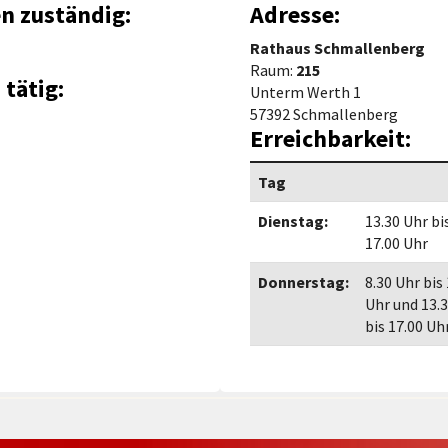
Maßnahmen zur
en zuständig:
Adresse:
gestaltet
Barrierefreiheit
enberg
Rathaus Schmallenberg
Unterstützung
rk
Raum:
215
 tätig:
Unterm Werth 1
chutz
Brand-, Katastrophen-
57392 Schmallenberg
und
Erreichbarkeit:
Bevölkerungsschutz
Tag
Dienstag:
13.30 Uhr bi
17.00 Uhr
Donnerstag:
8.30 Uhr bis
Uhr und 13.
bis 17.00 Uh