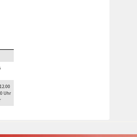
Förderungen von Bund und Land
Wald & Forst
s
 12.00
30 Uhr
r