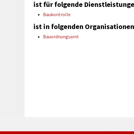
rtnerstädte
Organisation
ist für folgende Dienstleistung
Dienstleistungen
Jugend 
tsheimatpfleger
Steuern &
Schmall
Kontaktpersonen
Baukontrolle
Gebühren
bcams
Netzwe
Hilfe im
ist in folgenden Organisationen
Ausschreibungen
Kinders
Krisenfall
Bauordnungsamt