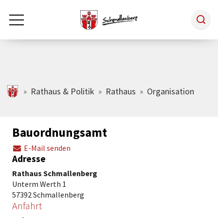
Zum Hauptinhalt springen
Rathaus & Politik
schmallenberg.de
Rathaus & Politik
Rathaus
Organisation
Leben & Arbeiten
Bauordnungsamt
E-Mail senden
Tourismus
Adresse
Rathaus Schmallenberg
Freizeit & Kultur
Unterm Werth 1
57392 Schmallenberg
Anfahrt
Wirtschaft