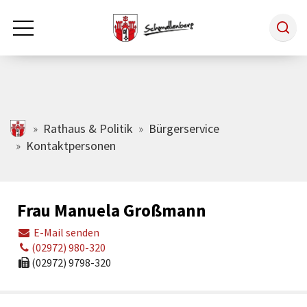
Zum Hauptinhalt springen
Rathaus & Politik
schmallenberg.de
Rathaus & Politik
Bürgerservice
Kontaktpersonen
Leben & Arbeiten
Frau Manuela Großmann
Tourismus
E-Mail senden
(02972) 980-320
Freizeit & Kultur
(02972) 9798-320
Wirtschaft