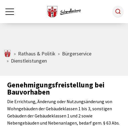
Zum Hauptinhalt springen
Rathaus & Politik
schmallenberg.de
Rathaus & Politik
Bürgerservice
Dienstleistungen
Leben & Arbeiten
Genehmigungsfreistellung bei
Tourismus
Bauvorhaben
Die Errichtung, Änderung oder Nutzungsänderung von
Freizeit & Kultur
Wohngebäuden der Gebäudeklassen 1 bis 3, sonstigen
Gebäuden der Gebäudeklassen 1 und 2 sowie
Nebengebäuden und Nebenanlagen, bedarf gem. § 63 Abs.
Wirtschaft