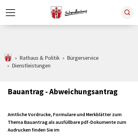
Zum Hauptinhalt springen
Rathaus & Politik
schmallenberg.de
Rathaus & Politik
Bürgerservice
Dienstleistungen
Leben & Arbeiten
Bauantrag - Abweichungsantrag
Tourismus
Amtliche Vordrucke, Formulare und Merkblätter zum
Freizeit & Kultur
Thema Bauantrag als ausfüllbare pdf-Dokumente zum
Audrucken finden Sie im
Wirtschaft