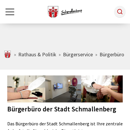
Zum Hauptinhalt springen
Rathaus & Politik
schmallenberg.de
Rathaus & Politik
Bürgerservice
Bürgerbüro
Leben & Arbeiten
Tourismus
Bürgerbüro der Stadt Schmallenberg
Freizeit & Kultur
Das Bürgerbüro der Stadt Schmallenberg ist Ihre zentrale
Wirtschaft