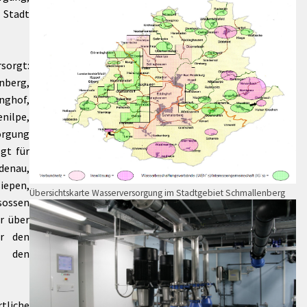
Maßnahmen zur
gestaltet
Stadt
Barrierefreiheit
enberg
Unterstützung
rk
chutz
Brand-, Katastrophen-
sorgt:
und
nberg,
Bevölkerungsschutz
nghof,
nilpe,
orgung
gt für
denau,
epen,
Übersichtskarte Wasserversorgung im Stadtgebiet Schmallenberg
sossen
r über
ür den
 den
liche