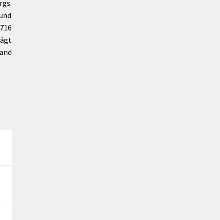
rgs.
und
716
rägt
band