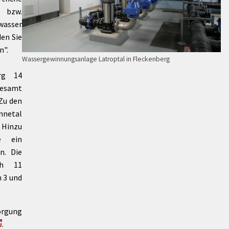
 bzw.
wasser
den Sie
n".
Wassergewinnungsanlage Latroptal in Fleckenberg
rg 14
gesamt
 Zu den
nnetal
 Hinzu
e ein
n. Die
ch 11
 3 und
orgung
.