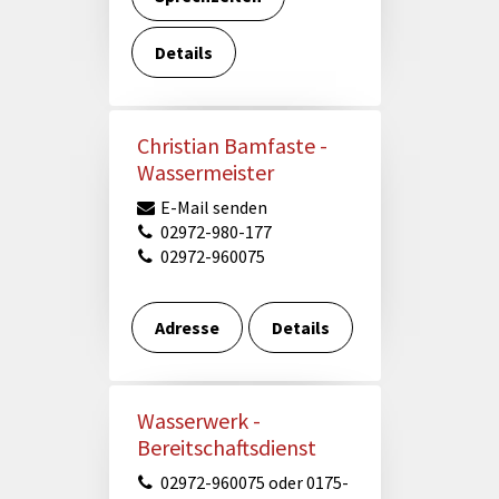
Förderungen von Bund und Land
Details
Wald & Forst
Christian Bamfaste -
Wassermeister
E-Mail senden
02972-980-177
02972-960075
Adresse
Details
Wasserwerk -
Bereitschaftsdienst
02972-960075 oder 0175-