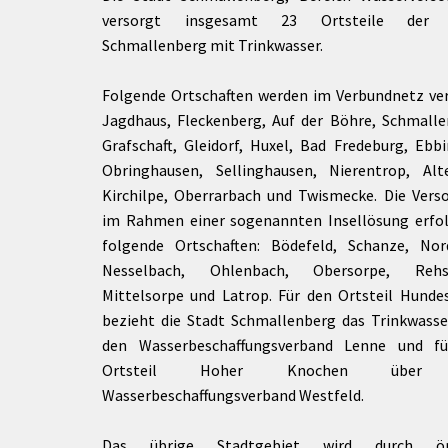
rtnerstädte
Organisation
Dienstleistungen
Jugend 
versorgt insgesamt 23 Ortsteile der 
tsheimatpfleger
Steuern &
Schmall
Kontaktpersonen
Schmallenberg mit Trinkwasser.
Gebühren
bcams
Netzwe
Hilfe im
Ausschreibungen
Kinders
Folgende Ortschaften werden im Verbundnetz ver
Krisenfall
Jagdhaus, Fleckenberg, Auf der Böhre, Schmalle
Grafschaft, Gleidorf, Huxel, Bad Fredeburg, Ebbi
Obringhausen, Sellinghausen, Nierentrop, Alte
Kirchilpe, Oberrarbach und Twismecke. Die Vers
im Rahmen einer sogenannten Insellösung erfol
folgende Ortschaften: Bödefeld, Schanze, Nor
Nesselbach, Ohlenbach, Obersorpe, Rehsi
Mittelsorpe und Latrop. Für den Ortsteil Hunde
bezieht die Stadt Schmallenberg das Trinkwasse
den Wasserbeschaffungsverband Lenne und f
Ortsteil Hoher Knochen über
Wasserbeschaffungsverband Westfeld.
Das übrige Stadtgebiet wird durch ört