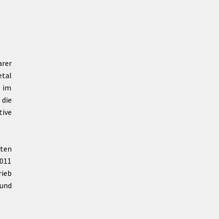
arer
etal
9 im
 die
tive
sten
011
ieb
und