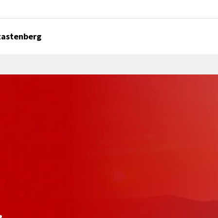
ltastenberg
: