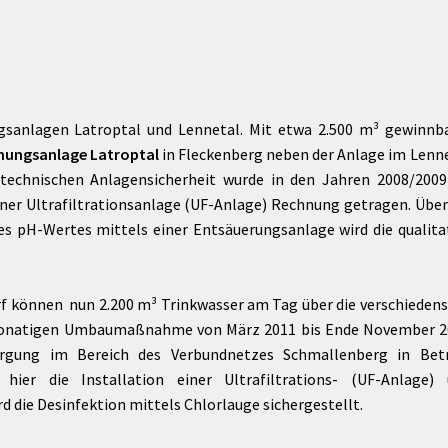
gsanlagen Latroptal und Lennetal. Mit etwa 2.500 m³ gewinnb
nungsanlage Latroptal
in Fleckenberg neben der Anlage im Lenn
r technischen Anlagensicherheit wurde in den Jahren 2008/200
iner Ultrafiltrationsanlage (UF-Anlage) Rechnung getragen. Über
s pH-Wertes mittels einer Entsäuerungsanlage wird die qualita
rf können nun 2.200 m³ Trinkwasser am Tag über die verschieden
monatigen Umbaumaßnahme von März 2011 bis Ende November 2
orgung im Bereich des Verbundnetzes Schmallenberg in Betr
er die Installation einer Ultrafiltrations- (UF-Anlage) 
die Desinfektion mittels Chlorlauge sichergestellt.