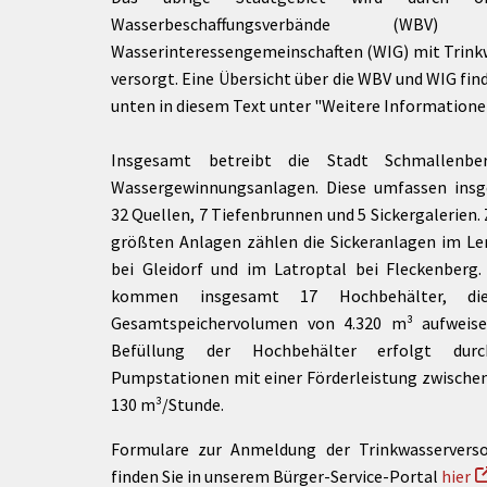
Wasserbeschaffungsverbände (WBV)
Wasserinteressengemeinschaften (WIG) mit Trink
versorgt. Eine Übersicht über die WBV und WIG fin
unten in diesem Text unter "Weitere Informatione
Insgesamt betreibt die Stadt Schmallenbe
Wassergewinnungsanlagen. Diese umfassen ins
32 Quellen, 7 Tiefenbrunnen und 5 Sickergalerien.
größten Anlagen zählen die Sickeranlagen im Le
bei Gleidorf und im Latroptal bei Fleckenberg.
kommen insgesamt 17 Hochbehälter, di
Gesamtspeichervolumen von 4.320 m³ aufweise
Befüllung der Hochbehälter erfolgt dur
Pumpstationen mit einer Förderleistung zwischen
130 m³/Stunde.
Formulare zur Anmeldung der Trinkwasservers
finden Sie in unserem Bürger-Service-Portal
hier