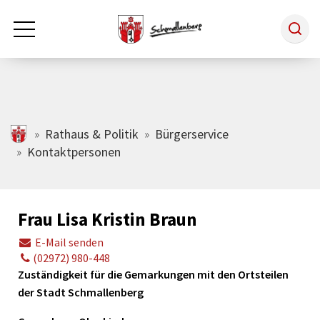
Zum Hauptinhalt springen
Rathaus & Politik
schmallenberg.de
Rathaus & Politik
Bürgerservice
Kontaktpersonen
Leben & Arbeiten
Frau Lisa Kristin Braun
Tourismus
E-Mail senden
(02972) 980-448
Freizeit & Kultur
Zuständigkeit für die Gemarkungen mit den Ortsteilen
der Stadt Schmallenberg
Wirtschaft