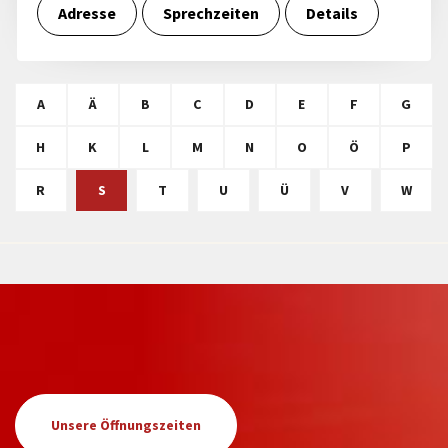
Adresse
Sprechzeiten
Details
A
Ä
B
C
D
E
F
G
H
K
L
M
N
O
Ö
P
R
S
T
U
Ü
V
W
Unsere Öffnungszeiten