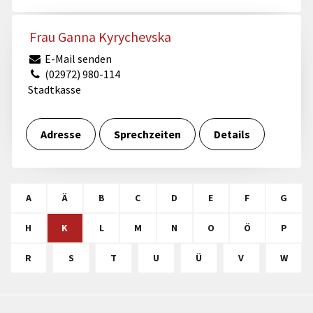
Frau Ganna Kyrychevska
E-Mail senden
(02972) 980-114
Stadtkasse
Adresse
Sprechzeiten
Details
A
Ä
B
C
D
E
F
G
H
K
L
M
N
O
Ö
P
R
S
T
U
Ü
V
W