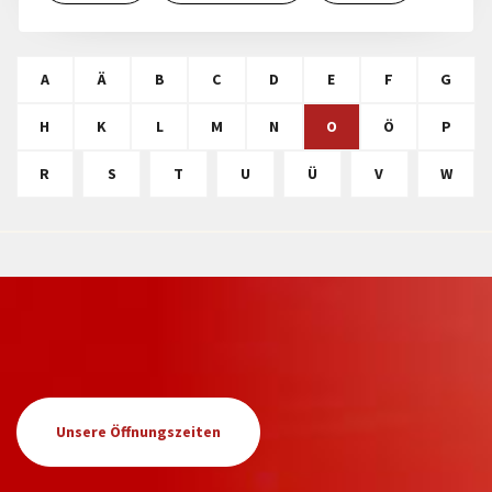
A
Ä
B
C
D
E
F
G
H
K
L
M
N
O
Ö
P
R
S
T
U
Ü
V
W
Unsere Öffnungszeiten