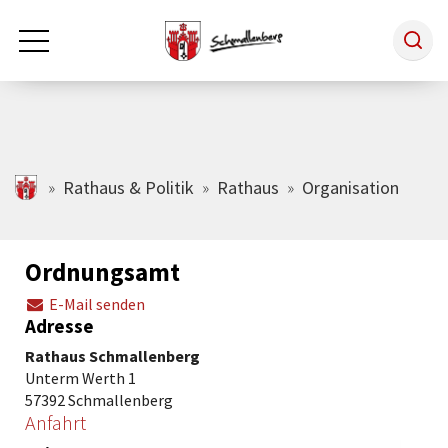
Zum Hauptinhalt springen
Rathaus & Politik
schmallenberg.de
Rathaus & Politik
Rathaus
Organisation
Leben & Arbeiten
Ordnungsamt
E-Mail senden
Tourismus
Adresse
Rathaus Schmallenberg
Freizeit & Kultur
Unterm Werth 1
57392 Schmallenberg
Anfahrt
Wirtschaft