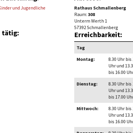
Maßnahmen zur
gestaltet
 Kinder und Jugendliche
Rathaus Schmallenberg
Barrierefreiheit
enberg
Raum:
308
Unterstützung
rk
Unterm Werth 1
57392 Schmallenberg
chutz
Brand-, Katastrophen-
 tätig:
Erreichbarkeit:
und
Bevölkerungsschutz
Tag
Montag:
8.30 Uhr bis
Uhr und 13.
bis 16.00 Uh
Dienstag:
8.30 Uhr bis
Uhr und 13.
bis 17.00 Uh
Mittwoch:
8.30 Uhr bis
Uhr und 13.
bis 16.00 Uh