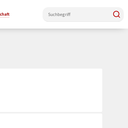
chaft
e & Ehrenamt
Politik
Veranstaltungsorte
Stadtentwicklung, Klima & Natur
Presse
t
erzeichnis
Rat &
Stadthalle Schmallenberg
Verkehrsbeschränkungen
Pressearbeit & Medien
Ausschüsse
nung
ützung
Kurhaus Bad Fredeburg
Bauen & Wohnen
News-Archiv
 & Ehrenamt
Ortsvorsteher
Orte für Ihre Trauung
Teilnehmergemeinschaften
Öffentliche
ttbewerb
Ratsinfosystem
Bekanntmachungen
Musikbildungszentrum
Straßenkataster
Dorf hat
50 Jahre kommunale
Dritter Ort
Wasserversorgung
“
Parteien &
Neugliederung
Barrierefreiheit bei Veranstaltungen
Breitbandausbau
Wahlen
Mobilität