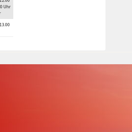
 12.00
30 Uhr
r
 13.00