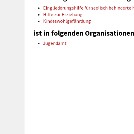
rtnerstädte
Organisation
Dienstleistungen
Jugend 
Eingliederungshilfe für seelisch behinderte
tsheimatpfleger
Steuern &
Schmall
Kontaktpersonen
Hilfe zur Erziehung
Gebühren
bcams
Netzwe
Kindeswohlgefährdung
Hilfe im
Ausschreibungen
Kinders
Krisenfall
ist in folgenden Organisationen
Jugendamt