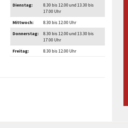
Maßnahmen zur
gestaltet
Dienstag:
8.30 bis 12.00 und 13.30 bis
Barrierefreiheit
enberg
17.00 Uhr
Unterstützung
rk
Mittwoch:
8.30 bis 12.00 Uhr
chutz
Brand-, Katastrophen-
Donnerstag:
8.30 bis 12.00 und 13.30 bis
und
17.00 Uhr
Bevölkerungsschutz
Freitag:
8.30 bis 12.00 Uhr