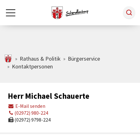
Zum Hauptinhalt springen
Rathaus & Politik
schmallenberg.de
Rathaus & Politik
Bürgerservice
Kontaktpersonen
Leben & Arbeiten
Herr Michael Schauerte
Tourismus
E-Mail senden
(02972) 980-224
Freizeit & Kultur
(02972) 9798-224
Wirtschaft