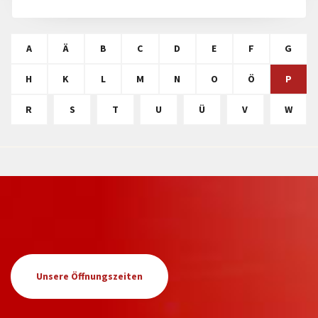
A
Ä
B
C
D
E
F
G
H
K
L
M
N
O
Ö
P
R
S
T
U
Ü
V
W
Unsere Öffnungszeiten