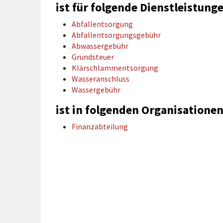
rtnerstädte
Organisation
ist für folgende Dienstleistung
Dienstleistungen
Jugend 
tsheimatpfleger
Steuern &
Schmall
Kontaktpersonen
Abfallentsorgung
Gebühren
bcams
Netzwe
Abfallentsorgungsgebühr
Hilfe im
Ausschreibungen
Abwassergebühr
Kinders
Krisenfall
Grundsteuer
Klärschlammentsorgung
Wasseranschluss
Wassergebühr
ist in folgenden Organisationen
Finanzabteilung