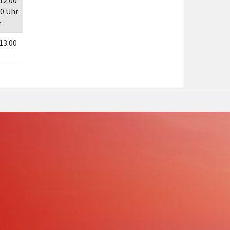
 12.00
30 Uhr
r
 13.00