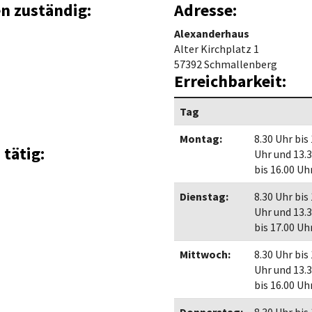
Maßnahmen zur
en zuständig:
Adresse:
gestaltet
Barrierefreiheit
enberg
Alexanderhaus
Unterstützung
rk
Alter Kirchplatz 1
57392 Schmallenberg
chutz
Brand-, Katastrophen-
Erreichbarkeit:
und
Bevölkerungsschutz
Tag
Montag:
8.30 Uhr bis
 tätig:
Uhr und 13.
bis 16.00 Uh
Dienstag:
8.30 Uhr bis
Uhr und 13.
bis 17.00 Uh
Mittwoch:
8.30 Uhr bis
Uhr und 13.
bis 16.00 Uh