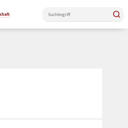
chaft
e & Ehrenamt
Politik
Veranstaltungsorte
Stadtentwicklung, Klima & Natur
Presse
t
erzeichnis
Rat &
Stadthalle Schmallenberg
Verkehrsbeschränkungen
Pressearbeit & Medien
Ausschüsse
nung
ützung
Kurhaus Bad Fredeburg
Bauen & Wohnen
News-Archiv
 & Ehrenamt
Ortsvorsteher
Orte für Ihre Trauung
Teilnehmergemeinschaften
Öffentliche
ttbewerb
Ratsinfosystem
Bekanntmachungen
Musikbildungszentrum
Straßenkataster
Dorf hat
50 Jahre kommunale
Dritter Ort
Wasserversorgung
“
Parteien &
Neugliederung
Barrierefreiheit bei Veranstaltungen
Breitbandausbau
Wahlen
Mobilität