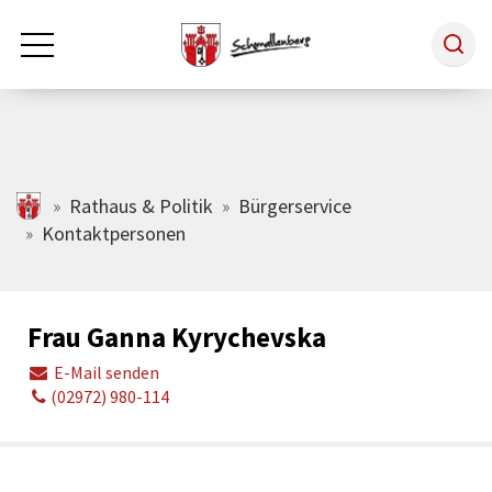
Zum Hauptinhalt springen
Rathaus & Politik
schmallenberg.de
Rathaus & Politik
Bürgerservice
Kontaktpersonen
Leben & Arbeiten
Frau Ganna Kyrychevska
Tourismus
E-Mail senden
(02972) 980-114
Freizeit & Kultur
Wirtschaft