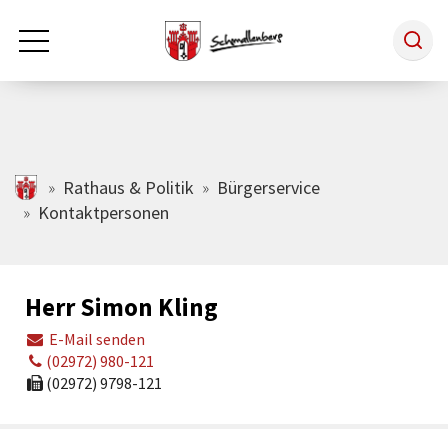
Zum Hauptinhalt springen
Rathaus & Politik
schmallenberg.de
Rathaus & Politik
Bürgerservice
Kontaktpersonen
Leben & Arbeiten
Herr Simon Kling
Tourismus
E-Mail senden
(02972) 980-121
Freizeit & Kultur
(02972) 9798-121
Wirtschaft