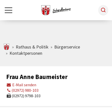
Zum Hauptinhalt springen
Rathaus & Politik
schmallenberg.de
Rathaus & Politik
Bürgerservice
Kontaktpersonen
Leben & Arbeiten
Frau Anne Baumeister
Tourismus
E-Mail senden
(02972) 980-103
Freizeit & Kultur
(02972) 9798-103
Wirtschaft