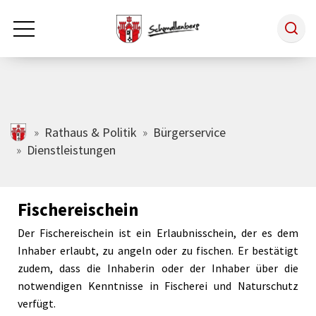
Zum Hauptinhalt springen
Rathaus & Politik
schmallenberg.de
Rathaus & Politik
Bürgerservice
Dienstleistungen
Leben & Arbeiten
Fischereischein
Tourismus
Der Fischereischein ist ein Erlaubnisschein, der es dem
Inhaber erlaubt, zu angeln oder zu fischen. Er bestätigt
Freizeit & Kultur
zudem, dass die Inhaberin oder der Inhaber über die
notwendigen Kenntnisse in Fischerei und Naturschutz
verfügt.
Wirtschaft