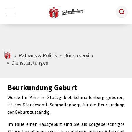
Zum Hauptinhalt springen
Rathaus & Politik
schmallenberg.de
Rathaus & Politik
Bürgerservice
Dienstleistungen
Leben & Arbeiten
Beurkundung Geburt
Tourismus
Wurde Ihr Kind im Stadtgebiet Schmallenberg geboren,
ist das Standesamt Schmallenberg für die Beurkundung
Freizeit & Kultur
der Geburt zuständig.
Im Falle einer Hausgeburt sind Sie als sorgeberechtigte
Wirtschaft
Eltern beziehungsweise als sorgeberechtigter Elternteil