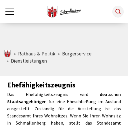
Zum Hauptinhalt springen
Rathaus & Politik
schmallenberg.de
Rathaus & Politik
Bürgerservice
Dienstleistungen
Leben & Arbeiten
Ehefähigkeitszeugnis
Tourismus
Das Ehefähigkeitszeugnis wird
deutschen
Staatsangehörigen
für eine Eheschließung im Ausland
Freizeit & Kultur
ausgestellt. Zuständig für die Ausstellung ist das
Standesamt Ihres Wohnsitzes. Wenn Sie Ihren Wohnsitz
in Schmallenberg haben, stellt das Standesamt
Wirtschaft