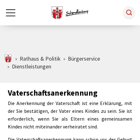
Zum Hauptinhalt springen
Rathaus & Politik
schmallenberg.de
Rathaus & Politik
Bürgerservice
Dienstleistungen
Leben & Arbeiten
Vaterschaftsanerkennung
Tourismus
Die Anerkennung der Vaterschaft ist eine Erklärung, mit
der Sie bestätigen, der Vater eines Kindes zu sein. Sie ist
Freizeit & Kultur
erforderlich, wenn Sie als Eltern eines gemeinsamen
Kindes nicht miteinander verheiratet sind.
Wirtschaft
Die Vaterschaftsanerkennung kann schon vor der Geburt