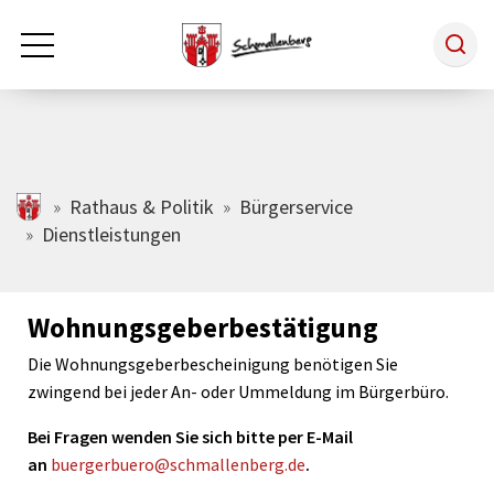
Zum Hauptinhalt springen
Rathaus & Politik
schmallenberg.de
Rathaus & Politik
Bürgerservice
Dienstleistungen
Leben & Arbeiten
Wohnungsgeberbestätigung
Tourismus
Die Wohnungsgeberbescheinigung benötigen Sie
zwingend bei jeder An- oder Ummeldung im Bürgerbüro.
Freizeit & Kultur
Bei Fragen wenden Sie sich bitte per E-Mail
an
buergerbuero@schmallenberg.de
.
Wirtschaft