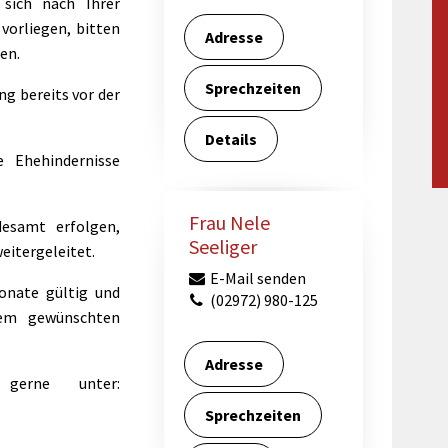
 sich nach Ihrer
Maßnahmen zur
gestaltet
 vorliegen, bitten
Barrierefreiheit
Adresse
enberg
en.
Unterstützung
rk
Sprechzeiten
chutz
Brand-, Katastrophen-
ng bereits vor der
und
Details
Bevölkerungsschutz
e Ehehindernisse
Frau Nele
esamt erfolgen,
Seeliger
eitergeleitet.
E-Mail senden
onate gültig und
(02972) 980-125
dem gewünschten
Adresse
gerne unter:
Sprechzeiten