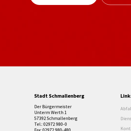
Stadt Schmallenberg
Link
Der Bürgermeister
Abfa
Unterm Werth 1
57392 Schmallenberg
Dien
Tel.: 02972 980-0
Kont
Fax: 02972 980-480