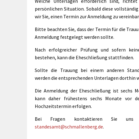
rtnerstädte
Welche Unterlagen erforderlich sind, richtet
Organisation
Dienstleistungen
Jugend 
persönlichen Situation. Sobald diese vollständig
tsheimatpfleger
Steuern &
Schmall
Kontaktpersonen
wir Sie, einen Termin zur Anmeldung zu vereinbar
Gebühren
bcams
Netzwe
Hilfe im
Ausschreibungen
Kinders
Bitte beachten Sie, dass der Termin für die Trauu
Krisenfall
Anmeldung festgelegt werden sollte.
Nach erfolgreicher Prüfung und sofern kein
bestehen, kann die Eheschließung stattfinden.
Sollte die Trauung bei einem anderen Stand
werden die entsprechenden Unterlagen dorthin w
Die Anmeldung der Eheschließung ist sechs M
kann daher frühestens sechs Monate vor 
Hochzeitstermin erfolgen.
Bei Fragen kontaktieren Sie uns 
standesamt@schmallenberg.de
.