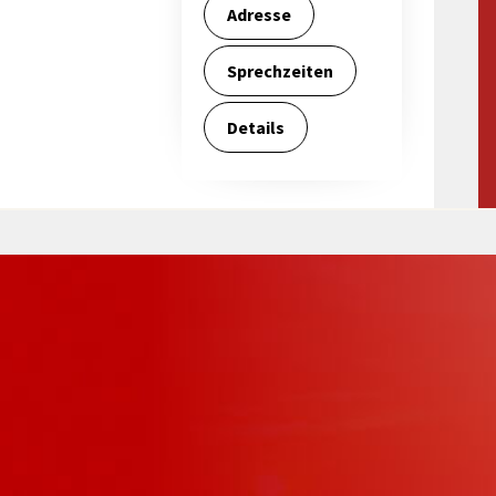
Maßnahmen zur
gestaltet
Adresse
Barrierefreiheit
enberg
Unterstützung
Sprechzeiten
rk
chutz
Brand-, Katastrophen-
Details
und
Bevölkerungsschutz