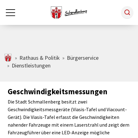
Zum Hauptinhalt springen
Rathaus & Politik
schmallenberg.de
Rathaus & Politik
Bürgerservice
Dienstleistungen
Leben & Arbeiten
Geschwindigkeitsmessungen
Tourismus
Die Stadt Schmallenberg besitzt zwei
Geschwindigkeitsmessgeräte (Viasis-Tafel und Viacount-
Freizeit & Kultur
Gerät). Die Viasis-Tafel erfasst die Geschwindigkeiten
nahender Fahrzeuge mit einem Laserstrahl und zeigt dem
Fahrzeugführer über eine LED-Anzeige mögliche
Wirtschaft