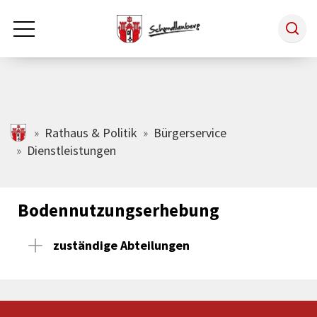
Zum Hauptinhalt springen
Rathaus & Politik
schmallenberg.de
Rathaus & Politik
Bürgerservice
Dienstleistungen
Leben & Arbeiten
Bodennutzungserhebung
Tourismus
zuständige Abteilungen
Freizeit & Kultur
Wirtschaft