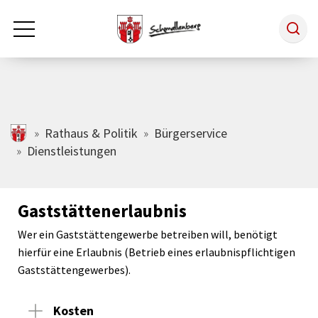
Zum Hauptinhalt springen
Rathaus & Politik
schmallenberg.de
Rathaus & Politik
Bürgerservice
Dienstleistungen
Leben & Arbeiten
Gaststättenerlaubnis
Tourismus
Wer ein Gaststättengewerbe betreiben will, benötigt
hierfür eine Erlaubnis (Betrieb eines erlaubnispflichtigen
Freizeit & Kultur
Gaststättengewerbes).
Kosten
Wirtschaft