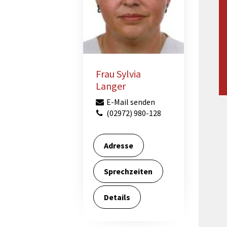
Maßnahmen zur
gestaltet
Barrierefreiheit
enberg
Unterstützung
rk
chutz
Brand-, Katastrophen-
und
Bevölkerungsschutz
Frau Sylvia
Langer
E-Mail senden
(02972) 980-128
Adresse
Sprechzeiten
Details