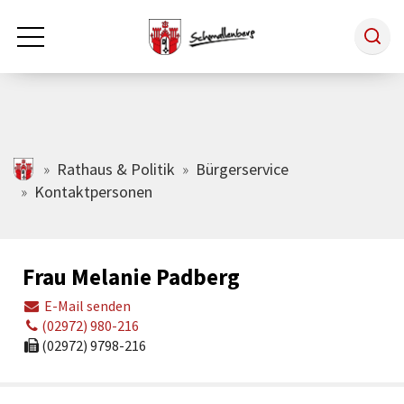
Zum Hauptinhalt springen
Rathaus & Politik
schmallenberg.de
Rathaus & Politik
Bürgerservice
Kontaktpersonen
Leben & Arbeiten
Frau Melanie Padberg
Tourismus
E-Mail senden
(02972) 980-216
Freizeit & Kultur
(02972) 9798-216
Wirtschaft