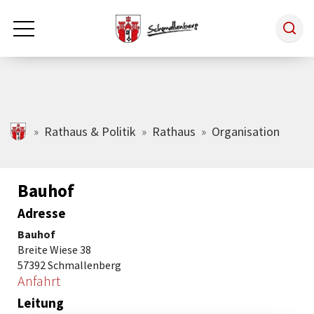
Zum Hauptinhalt springen
Rathaus & Politik
schmallenberg.de
Rathaus & Politik
Rathaus
Organisation
Leben & Arbeiten
Bauhof
Adresse
Tourismus
Bauhof
Breite Wiese 38
Freizeit & Kultur
57392 Schmallenberg
Anfahrt
Leitung
Wirtschaft