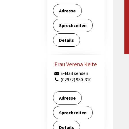
Maßnahmen zur
gestaltet
Barrierefreiheit
Adresse
enberg
Unterstützung
rk
Sprechzeiten
chutz
Brand-, Katastrophen-
und
Details
Bevölkerungsschutz
Frau Verena Keite
E-Mail senden
(02972) 980-310
Adresse
Sprechzeiten
Details